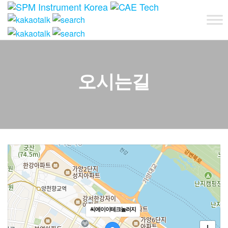
Skip
CAE
씨
to
에
Technolo
the
이
content
이
테
크
오시는길
놀
러
지
씨에이이테크놀러지