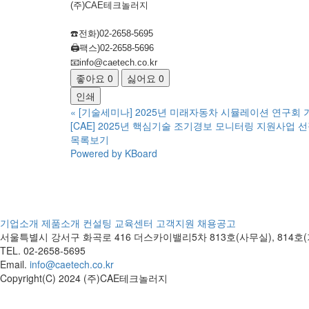
(주)CAE테크놀러지
☎️전화)02-2658-5695
🖨️팩스)02-2658-5696
📧info@caetech.co.kr
좋아요
0
싫어요
0
인쇄
«
[기술세미나] 2025년 미래자동차 시뮬레이션 연구회
[CAE] 2025년 핵심기술 조기경보 모니터링 지원사업 
목록보기
Powered by KBoard
기업소개
제품소개
컨설팅
교육센터
고객지원
채용공고
서울특별시 강서구 화곡로 416 더스카이밸리5차
813호(사무실), 814
TEL. 02-2658-5695
Email.
info@caetech.co.kr
Copyright(C) 2024 (주)CAE테크놀러지