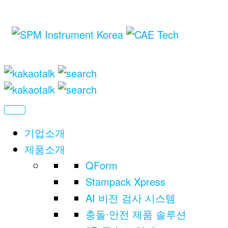
CAE
씨
에
Techn
이
이
테
크
놀
러
지
기업소개
제품소개
QForm
Stampack Xpress
AI 비전 검사 시스템
충돌∙안전 제품 솔루션