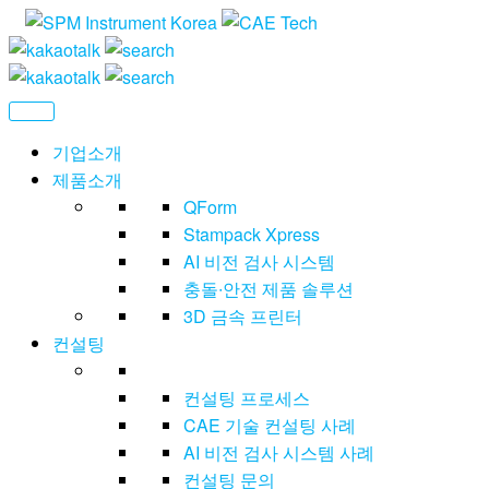
Skip
CAE
씨
to
에
Technolog
the
이
content
이
테
기업소개
크
제품소개
놀
QForm
러
지
Stampack Xpress
AI 비전 검사 시스템
충돌∙안전 제품 솔루션
3D 금속 프린터
컨설팅
컨설팅 프로세스
CAE 기술 컨설팅 사례
AI 비전 검사 시스템 사례
컨설팅 문의