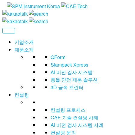
CAE
씨
에
Technolog
이
이
테
기업소개
크
제품소개
놀
QForm
러
지
Stampack Xpress
AI 비전 검사 시스템
충돌∙안전 제품 솔루션
3D 금속 프린터
컨설팅
컨설팅 프로세스
CAE 기술 컨설팅 사례
AI 비전 검사 시스템 사례
컨설팅 문의