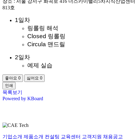
장소 : 서울 강서구 화곡로 416 더스카이밸리5차지식산업센터
813호
1일차
링롤링 해석
Closed 링롤링
Circula 맨드릴
2일차
예제 실습
좋아요
0
싫어요
0
인쇄
목록보기
Powered by KBoard
기업소개
제품소개
컨설팅
교육센터
고객지원
채용공고