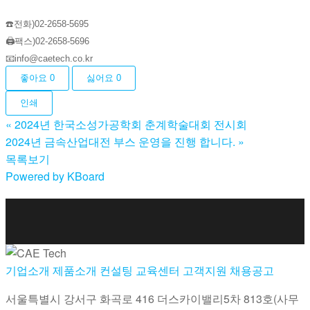
☎️전화)02-2658-5695
🖨️팩스)02-2658-5696
📧info@caetech.co.kr
좋아요
0
싫어요
0
인쇄
«
2024년 한국소성가공학회 춘계학술대회 전시회
2024년 금속산업대전 부스 운영을 진행 합니다.
»
목록보기
Powered by KBoard
기업소개
제품소개
컨설팅
교육센터
고객지원
채용공고
서울특별시 강서구 화곡로 416 더스카이밸리5차
813호(사무