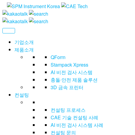
Skip
CAE
씨
to
에
Technolog
the
이
content
이
테
기업소개
크
제품소개
놀
QForm
러
지
Stampack Xpress
AI 비전 검사 시스템
충돌∙안전 제품 솔루션
3D 금속 프린터
컨설팅
컨설팅 프로세스
CAE 기술 컨설팅 사례
AI 비전 검사 시스템 사례
컨설팅 문의