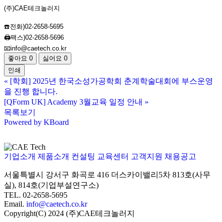
(주)CAE테크놀러지
☎️전화)02-2658-5695
🖨️팩스)02-2658-5696
📧info@caetech.co.kr
좋아요
0
싫어요
0
인쇄
«
[학회] 2025년 한국소성가공학회 춘계학술대회에 부스운영
을 진행 합니다.
[QForm UK] Academy 3월교육 일정 안내
»
목록보기
Powered by KBoard
기업소개
제품소개
컨설팅
교육센터
고객지원
채용공고
서울특별시 강서구 화곡로 416 더스카이밸리5차
813호(사무
실), 814호(기업부설연구소)
TEL. 02-2658-5695
Email.
info@caetech.co.kr
Copyright(C) 2024 (주)CAE테크놀러지