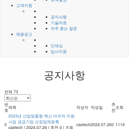
고객지원
공지사항
기술자료
자주 묻는 질문
채용공고
인재상
입사지원
공지사항
전체 73
번
추
제목
작성자
작성일
조회
호
천
2023년 산업맞춤형 혁신 바우처 지원
사업 공급기업 선정업체등록
3
caetech
2024.07.26
0
1119
caetech
|
2024.07.26
|
추천 0
|
조회