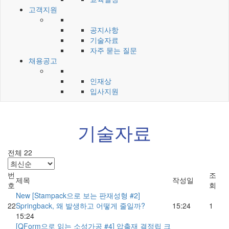
고객지원
공지사항
기술자료
자주 묻는 질문
채용공고
인재상
입사지원
기술자료
전체 22
번
조
제목
작성일
호
회
New
[Stampack으로 보는 판재성형 #2]
22
Springback, 왜 발생하고 어떻게 줄일까?
15:24
1
15:24
[QForm으로 읽는 소성가공 #4] 압출재 결정립 크