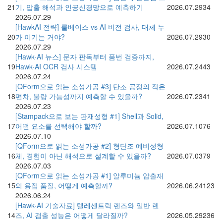
21
기, 압출 해석과 인공신경망으로 예측하기
2026.07.29
34
2026.07.29
[HawkAI 전략] 룰베이스 vs AI 비전 검사, 대체 누
20
가 이기는 거야?
2026.07.29
30
2026.07.29
[Hawk·AI 뉴스] 문자 판독부터 품번 검증까지,
19
Hawk·AI OCR 검사 시스템
2026.07.24
43
2026.07.24
[QForm으로 읽는 소성가공 #3] 단조 공정의 작은
18
편차, 불량 가능성까지 예측할 수 있을까?
2026.07.23
41
2026.07.23
[Stampack으로 보는 판재성형 #1] Shell과 Solid,
17
어떤 요소를 선택해야 할까?
2026.07.10
76
2026.07.10
[QForm으로 읽는 소성가공 #2] 형단조 예비성형
16
체, 경험이 아닌 해석으로 설계할 수 있을까?
2026.07.03
79
2026.07.03
[QForm으로 읽는 소성가공 #1] 알루미늄 압출재
15
의 용접 품질, 어떻게 예측할까?
2026.06.24
123
2026.06.24
[Hawk·AI 기술자료] 텔레센트릭 렌즈와 일반 렌
14
즈, AI 검출 성능은 어떻게 달라질까?
2026.05.29
236