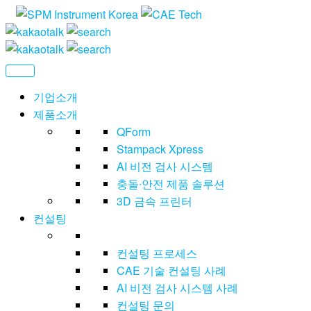
CAE
씨
에
Technolog
이
이
테
기업소개
크
제품소개
놀
QForm
러
지
Stampack Xpress
AI 비전 검사 시스템
충돌∙안전 제품 솔루션
3D 금속 프린터
컨설팅
컨설팅 프로세스
CAE 기술 컨설팅 사례
AI 비전 검사 시스템 사례
컨설팅 문의