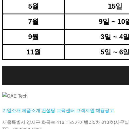
5월
15일
7월
9일 ~ 10
9월
3일 ~ 4
11월
5일 ~ 6
기업소개
제품소개
컨설팅
교육센터
고객지원
채용공고
서울특별시 강서구 화곡로 416 더스카이밸리5차
813호(사무실