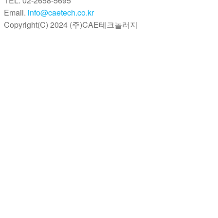
TEL. 02-2658-5695
Email.
info@caetech.co.kr
Copyright(C) 2024 (주)CAE테크놀러지