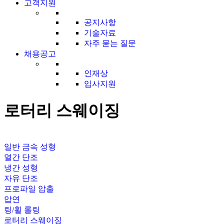
고객지원
공지사항
기술자료
자주 묻는 질문
채용공고
인재상
입사지원
로터리 스웨이징
일반 금속 성형
열간 단조
냉간 성형
자유 단조
프로파일 압출
압연
링/휠 롤링
로터리 스웨이징